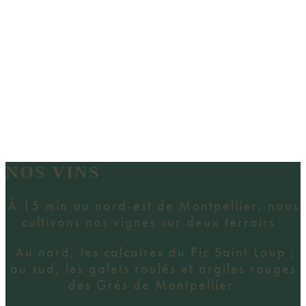
NOS VINS
À 15 min au nord-est de Montpellier, nous
cultivons nos vignes sur deux terroirs :
Au nord, les calcaires du Pic Saint Loup ;
au sud, les galets roulés et argiles rouges
des Grés de Montpellier.